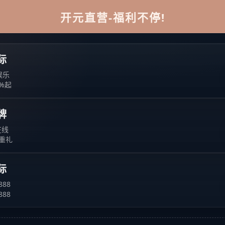
开元直营-福利不停!
际
娱乐
%起
牌
在线
重礼
际
88
88